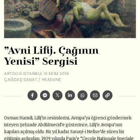
”Avni Lifij. Çağının
Yenisi” Sergisi
ARTDOG ISTANBUL
16 EKIM 2019
ÇAĞDAŞ SANAT
/
HEADLINE
Osman Hamdi, Lifij’in resimlerini, Avrupa’ya öğrenci göndermek
isteyen Şehzade Abdülmecid’e gösterince, Lifij’e Avrupa’nın
kapıları açılmış oldu. Bir yıl kadar Sanayi-i Nefise’de süren bir
eğitimin ardından, 1909 yılında Paris’e “L’ecole Nationale Speciale