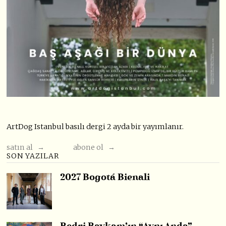
ArtDog Istanbul basılı dergi 2 ayda bir yayımlanır.
satın al →
abone ol →
SON YAZILAR
2027 Bogotá Bienali