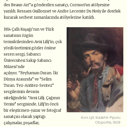
des Beaux-Art”a gönderilen sanatçı, Cormon’un atölyesine
yazıldı. Ressam Guillonnet ve Andre Lecomte Du Noüy ile dostluk
kurarak serbest zamanlarında atölyelerine katıldı.
1914 Çallı Kuşağı’nın ve Türk
sanatının özgün
temsilcilerinden Avni Lifij’in, çok
yönlü üretimini gözler önüne
seren sergi, Sabancı
Üniversitesi Sakıp Sabancı
Müzesi’nde
açılıyor. ‘’Feyhaman Duran. İki
Dünya Arasında” ve “Selim
Turan. Tez-Antitez-Sentez”
sergilerinin devamı
niteliğindeki “Avni Lifij. Çağının
Yenisi” sergisinde, Lifij’in öncü
bir eleştirmen-yazar ve fotoğraf
sanatçısı olarak yaptığı
Avni Lijif, Kadehli-Pipolu
Otoportre, 1908
çalışmalar, poşadlar,