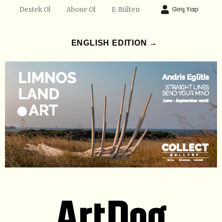
Giriş Yap
Destek Ol
Abone Ol
E-Bülten
ENGLISH EDITION →