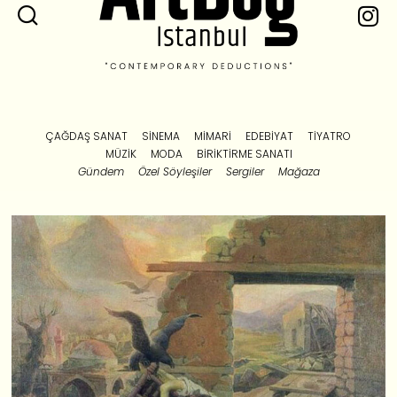
ÇAĞDAŞ SANAT
SINEMA
MIMARI
EDEBIYAT
TIYATRO
MÜZIK
MODA
BIRIKTIRME SANATI
Gündem
Özel Söyleşiler
Sergiler
Mağaza