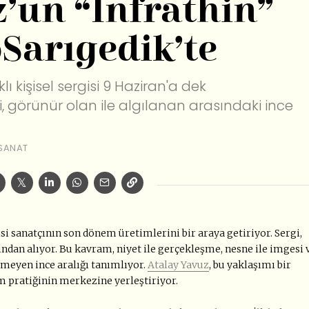
z’un “Infrathin”
Sarıgedik’te
lı kişisel sergisi 9 Haziran'a dek
gi, görünür olan ile algılanan arasındaki ince
SANAT
isi sanatçının son dönem üretimlerini bir araya getiriyor. Sergi,
dan alıyor. Bu kavram, niyet ile gerçekleşme, nesne ile imgesi 
emeyen ince aralığı tanımlıyor.
Atalay Yavuz
, bu yaklaşımı bir
m pratiğinin merkezine yerleştiriyor.