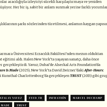
nlar aracılığıyla izleyiciyi sürekli karşılaştırmaya ve yeniden
şüyor. Her bir iş, sabit bir anlam sunmak yerine farklı yorumla
aşlıklarının şarkı sözlerinden türetilmesi, anlamın kaygan yapısı
 Marmara Üniversitesi Eczacılık Fakültesi’nden mezun olduktan
at eğitimi aldı. Halen New York’ta yaşayan sanatçı, daha önce
er gerçekleştirdi. Yavuz; Dubai’de Alserkal Arts Foundation’da
ure Is Made
(2025), New York’ta David Zwirner’daki
After-Hours:
i Kunsthal Charlottenborg’da gerçekleşen
TRUST
(2015) gibi gru
ATALAY YAVUZ
FEED_TR
INFRATHIN
MARCEL DUCHAMP
S MADE
TRUST