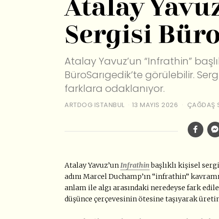
Atalay Yavu
Sergisi Büro
Atalay Yavuz’un “Infrathin” başlık
BüroSarıgedik’te görülebilir. Ser
farklara odaklanıyor.
ARTDOG ISTANBUL
13 MAYIS 2026
ÇAĞDAŞ 
Atalay Yavuz’un
Infrathin
başlıklı kişisel serg
adını Marcel Duchamp’ın “infrathin” kavramın
anlam ile algı arasındaki neredeyse fark edil
düşünce çerçevesinin ötesine taşıyarak üreti