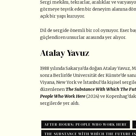
Sergi mekânı, tekrarlar, aralıklar ve varyasyo
görmeye teşvik eden bir deneyim alanına dönü
açık bir yapı kuruyor.
Dil de sergide önemli bir rol oynuyor. Eser b
güçlendiren unsurlar arasında yer alıyor.
Atalay Yavuz
1988 yılında Sakarya’da doğan Atalay Yavuz,
sonra Berlin’de Universität der Künste’de san
Viyana, New York ve İstanbul’da kişisel sergil
düzenlenen
The Substance With Which The Fut
People Who Work Here
(2024) ve Kopenhag’dak
sergilerde yer aldı.
AFTER-HOURS: PEOPLE WHO WORK HERE
THE SUBSTANCE WITH WHICH THE FUTURE I