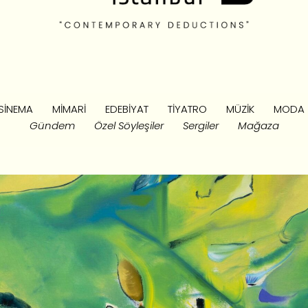
SINEMA
MIMARI
EDEBIYAT
TIYATRO
MÜZIK
MODA
Gündem
Özel Söyleşiler
Sergiler
Mağaza