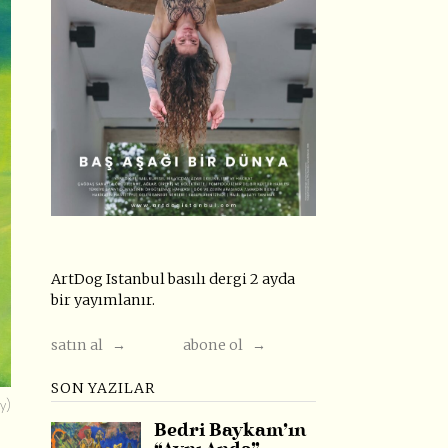
ArtDog Istanbul basılı dergi 2 ayda
bir yayımlanır.
satın al →
abone ol →
SON YAZILAR
y)
Bedri Baykam’ın