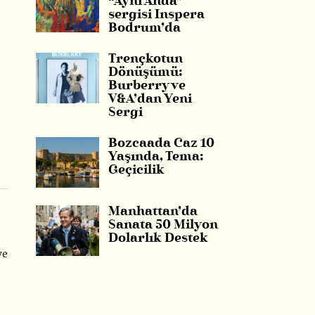
“Aynı Anda”
sergisi Inspera
Bodrum’da
Trençkotun
Dönüşümü:
Burberry ve
V&A’dan Yeni
Sergi
Bozcaada Caz 10
Yaşında, Tema:
Geçicilik
Manhattan’da
Sanata 50 Milyon
Dolarlık Destek
ve