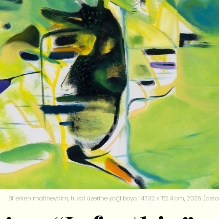
Bi’ erken matineydim, tuval üzerine yağlıboya, 147.32 x 152.4 cm, 2026. (deta