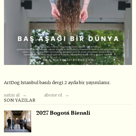
ArtDog Istanbul basılı dergi 2 ayda bir yayımlanır.
satın al →
abone ol →
SON YAZILAR
2027 Bogotá Bienali