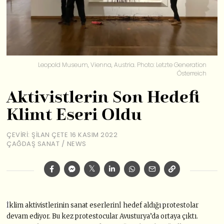
Leopold Museum, Vienna, Austria. Photo: Letzte Generation
Österreich
Aktivistlerin Son Hedefi
Klimt Eseri Oldu
ÇEVIRI: ŞILAN ÇETE
16 KASIM 2022
ÇAĞDAŞ SANAT
/
NEWS
İ
klim aktivistlerinin sanat eserlerinİ hedef aldığı protestolar
devam ediyor. Bu kez protestocular Avusturya’da ortaya çıktı.