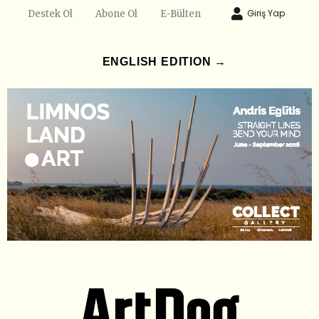
Giriş Yap
Destek Ol
Abone Ol
E-Bülten
ENGLISH EDITION →