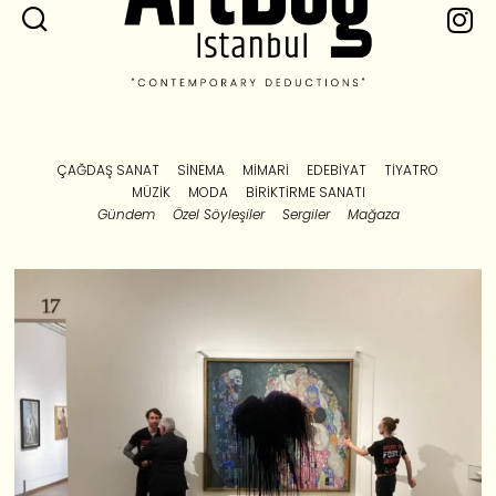
ÇAĞDAŞ SANAT
SINEMA
MIMARI
EDEBIYAT
TIYATRO
MÜZIK
MODA
BIRIKTIRME SANATI
Gündem
Özel Söyleşiler
Sergiler
Mağaza