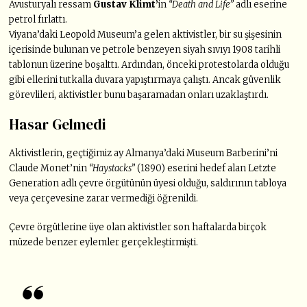
Avusturyalı ressam
Gustav Klimt’
in
“Death and Life”
adlı eserine
petrol fırlattı.
Viyana’daki Leopold Museum’a gelen aktivistler, bir su şişesinin
içerisinde bulunan ve petrole benzeyen siyah sıvıyı 1908 tarihli
tablonun üzerine boşalttı. Ardından, önceki protestolarda olduğu
gibi ellerini tutkalla duvara yapıştırmaya çalıştı. Ancak güvenlik
görevlileri, aktivistler bunu başaramadan onları uzaklaştırdı.
Hasar Gelmedi
Aktivistlerin, geçtiğimiz ay Almanya’daki Museum Barberini’ni
Claude Monet’nin
“Haystacks”
(1890) eserini hedef alan Letzte
Generation adlı çevre örgütünün üyesi olduğu, saldırının tabloya
veya çerçevesine zarar vermediği öğrenildi.
Çevre örgütlerine üye olan aktivistler son haftalarda birçok
müzede benzer eylemler gerçekleştirmişti.