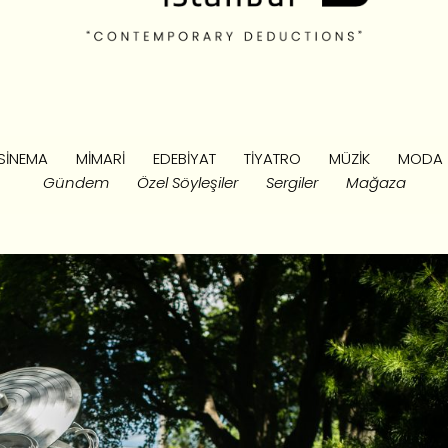
SINEMA
MIMARI
EDEBIYAT
TIYATRO
MÜZIK
MODA
Gündem
Özel Söyleşiler
Sergiler
Mağaza