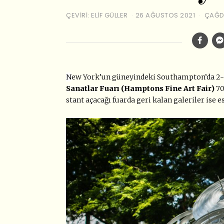
ÇEVIRI: ELIF GÜLLER
26 AĞUSTOS 2021
ÇAĞD
N
ew York’un güneyindeki Southampton’da 2-5
Sanatlar Fuarı (Hamptons Fine Art Fair)
70
stant açacağı fuarda geri kalan galeriler ise e