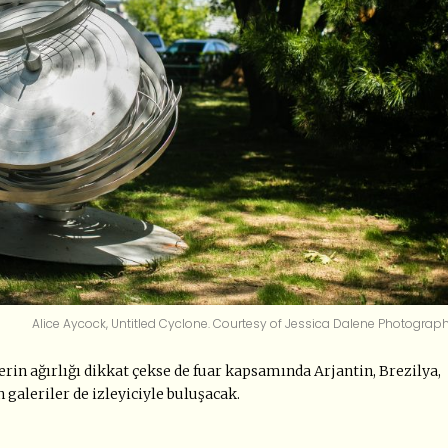
Alice Aycock, Untitled Cyclone. Courtesy of Jessica Dalene Photograph
erin ağırlığı dikkat çekse de fuar kapsamında Arjantin, Brezilya,
 galeriler de izleyiciyle buluşacak.