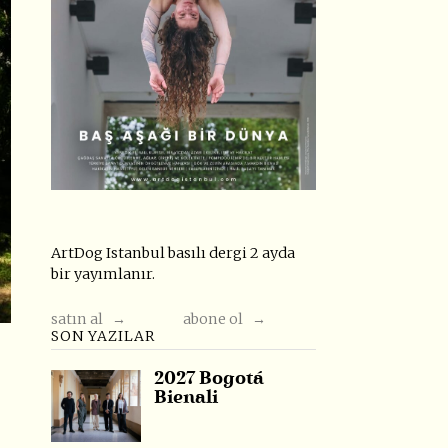
ArtDog Istanbul basılı dergi 2 ayda
bir yayımlanır.
satın al →
abone ol →
SON YAZILAR
2027 Bogotá
Bienali