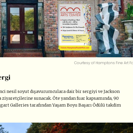
Courtesy of Hamptons Fine Art Fai
ergi
kinci nesil soyut dışavurumculara dair bir sergiyi ve Jackson
 ziyaretçilerine sunacak. Öte yandan fuar kapsamında, 90
aggart Galleries tarafından Yaşam Boyu Başarı Ödülü takdim