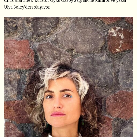
Chus Martínez, küratör Öykü Özsoy Sağnak ile küratör ve yazar
Ulya Soley’den oluşuyor.