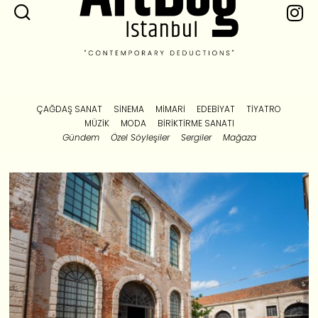
ÇAĞDAŞ SANAT
SINEMA
MIMARI
EDEBIYAT
TIYATRO
MÜZIK
MODA
BIRIKTIRME SANATI
Gündem
Özel Söyleşiler
Sergiler
Mağaza