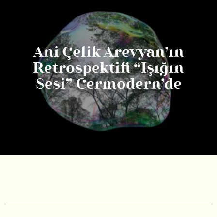
Ani Çelik Arevyan’ın
Retrospektifi “Işığın
Sesi” Cermodern’de