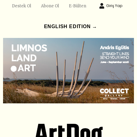
Giriş Yap
Destek Ol
Abone Ol
E-Bülten
ENGLISH EDITION →