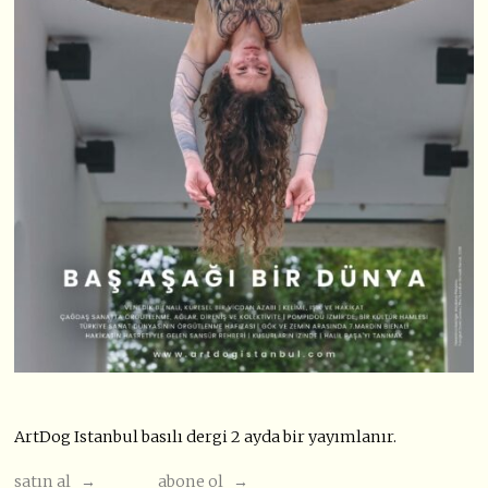
ArtDog Istanbul basılı dergi 2 ayda bir yayımlanır.
satın al →
abone ol →