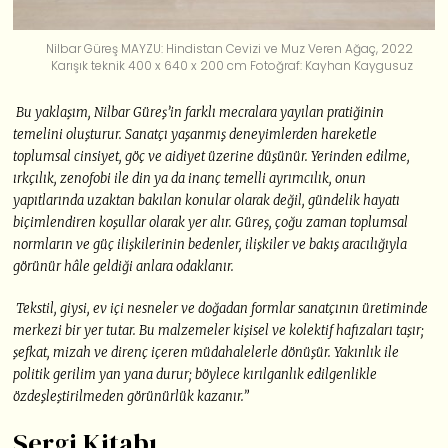
Nilbar Güreş MAYZU: Hindistan Cevizi ve Muz Veren Ağaç, 2022
Karışık teknik 400 x 640 x 200 cm Fotoğraf: Kayhan Kaygusuz
Bu yaklaşım, Nilbar Güreş’in farklı mecralara yayılan pratiğinin
temelini oluşturur. Sanatçı yaşanmış deneyimlerden hareketle
toplumsal cinsiyet, göç ve aidiyet üzerine düşünür. Yerinden edilme,
ırkçılık, zenofobi ile din ya da inanç temelli ayrımcılık, onun
yapıtlarında uzaktan bakılan konular olarak değil, gündelik hayatı
biçimlendiren koşullar olarak yer alır. Güreş, çoğu zaman toplumsal
normların ve güç ilişkilerinin bedenler, ilişkiler ve bakış aracılığıyla
görünür hâle geldiği anlara odaklanır.
Tekstil, giysi, ev içi nesneler ve doğadan formlar sanatçının üretiminde
merkezi bir yer tutar. Bu malzemeler kişisel ve kolektif hafızaları taşır;
şefkat, mizah ve direnç içeren müdahalelerle dönüşür. Yakınlık ile
politik gerilim yan yana durur; böylece kırılganlık edilgenlikle
özdeşleştirilmeden görünürlük kazanır.”
Sergi Kitabı