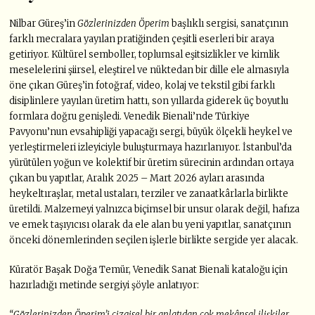
Nilbar Güreş’in
Gözlerinizden Öperim
başlıklı sergisi, sanatçının
farklı mecralara yayılan pratiğinden çeşitli eserleri bir araya
getiriyor. Kültürel semboller, toplumsal eşitsizlikler ve kimlik
meselelerini şiirsel, eleştirel ve nüktedan bir dille ele almasıyla
öne çıkan Güreş’in fotoğraf, video, kolaj ve tekstil gibi farklı
disiplinlere yayılan üretim hattı, son yıllarda giderek üç boyutlu
formlara doğru genişledi. Venedik Bienali’nde Türkiye
Pavyonu’nun evsahipliği yapacağı sergi, büyük ölçekli heykel ve
yerleştirmeleri izleyiciyle buluşturmaya hazırlanıyor. İstanbul’da
yürütülen yoğun ve kolektif bir üretim sürecinin ardından ortaya
çıkan bu yapıtlar, Aralık 2025 – Mart 2026 ayları arasında
heykeltıraşlar, metal ustaları, terziler ve zanaatkârlarla birlikte
üretildi. Malzemeyi yalnızca biçimsel bir unsur olarak değil, hafıza
ve emek taşıyıcısı olarak da ele alan bu yeni yapıtlar, sanatçının
önceki dönemlerinden seçilen işlerle birlikte sergide yer alacak.
Küratör Başak Doğa Temür, Venedik Sanat Bienali kataloğu için
hazırladığı metinde sergiyi şöyle anlatıyor:
“Gözlerinizden Öperim’i çizgisel bir anlatıdan çok mekânsal ilişkiler