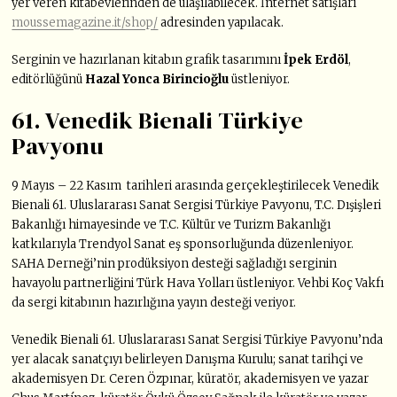
yer veren kitabevlerinden de ulaşılabilecek. İnternet satışları
moussemagazine.it/shop/
adresinden yapılacak.
Serginin ve hazırlanan kitabın grafik tasarımını
İpek Erdöl
,
editörlüğünü
Hazal Yonca Birincioğlu
üstleniyor.
61. Venedik Bienali Türkiye
Pavyonu
9 Mayıs – 22 Kasım tarihleri arasında gerçekleştirilecek Venedik
Bienali 61. Uluslararası Sanat Sergisi Türkiye Pavyonu, T.C. Dışişleri
Bakanlığı himayesinde ve T.C. Kültür ve Turizm Bakanlığı
katkılarıyla Trendyol Sanat eş sponsorluğunda düzenleniyor.
SAHA Derneği’nin prodüksiyon desteği sağladığı serginin
havayolu partnerliğini Türk Hava Yolları üstleniyor. Vehbi Koç Vakfı
da sergi kitabının hazırlığına yayın desteği veriyor.
Venedik Bienali 61. Uluslararası Sanat Sergisi Türkiye Pavyonu’nda
yer alacak sanatçıyı belirleyen Danışma Kurulu; sanat tarihçi ve
akademisyen Dr. Ceren Özpınar, küratör, akademisyen ve yazar