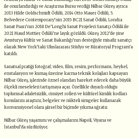
ile onurlandırdığı ve Araştırma Bursu verdiği Nilbar Güreş ayrıca
2013 Hilde Goldschmidt Ödülü, 2014 Otto Mauer Ödülü, 5.
Belvedere Contemporary’nin 2015 BC21 Sanat Ödülü, Londra
Sanat Fuarı’nın 2018 De’Longhi Sanat Projeleri Sanatçı Ödülü ile
2021 Maud Mottier Ödülü’ne layık görüldü. Güreş 2012’de yine
Avusturya Kültür ve Sanat Bakanlığı’nın desteğiyle misafir sanatçı
olarak New York’taki Uluslararası Stüdyo ve Küratoryal Program’a
katıldı.
Sanatsal pratiği fotoğraf, video, film, resim, performans, heykel,
enstalasyon ve kumaş üzerine karma teknik kolajları kapsayan
Nilbar Güreş, işlerinde öznel olandan hareket ederek daha büyük
ölçekli meseleleri tartışmaya açar. Özellikle duyarlı olduğu
toplumsal adaletsizlik, cinsiyet rolleri ve kültürel kimlik kodları
konularını araştırır, belgeler ve nükteli simgeler kullanarak
konvansiyonel olanı şiirsel bir biçimde yıkıma uğratır.
Nilbar Güreş yaşamını ve çalışmalarını Napoli, Viyana ve
İstanbul’da sürdürüyor.