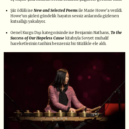
Şiir ödülü ise
New and Selected Poems
ile Marie Howe’a verildi.
Howe’un şiirleri gündelik hayatın sessiz anlarında gizlenen
kutsallığı yakalıyor.
Genel Kurgu Dışı kategorisinde ise Benjamin Nathans,
To the
Success of Our Hopeless Cause
kitabıyla Sovyet muhalif
hareketlerinin tarihini benzersiz bir titizlikle ele aldı.