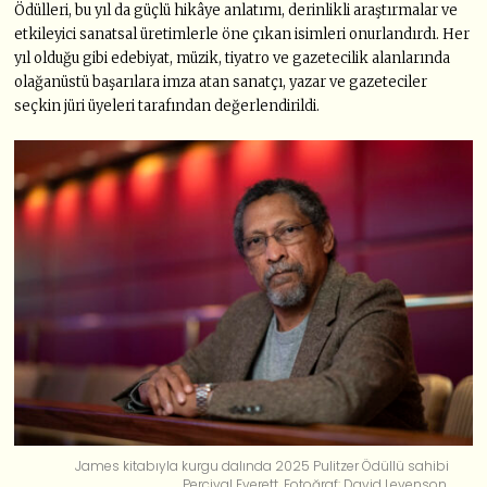
Ödülleri, bu yıl da güçlü hikâye anlatımı, derinlikli araştırmalar ve
etkileyici sanatsal üretimlerle öne çıkan isimleri onurlandırdı. Her
yıl olduğu gibi edebiyat, müzik, tiyatro ve gazetecilik alanlarında
olağanüstü başarılara imza atan sanatçı, yazar ve gazeteciler
seçkin jüri üyeleri tarafından değerlendirildi.
James kitabıyla kurgu dalında 2025 Pulitzer Ödüllü sahibi
Percival Everett. Fotoğraf: David Levenson.