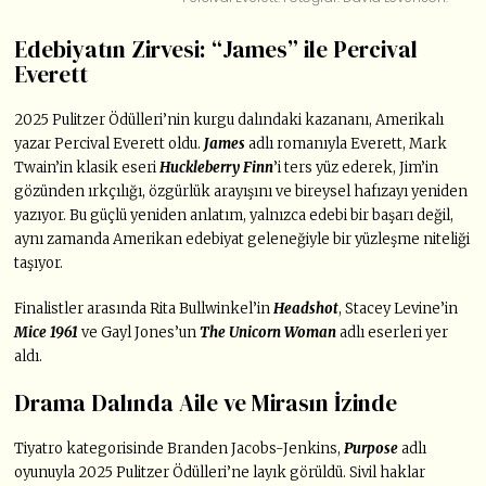
Edebiyatın Zirvesi: “James” ile Percival
Everett
2025 Pulitzer Ödülleri’nin kurgu dalındaki kazananı, Amerikalı
yazar Percival Everett oldu.
James
adlı romanıyla Everett, Mark
Twain’in klasik eseri
Huckleberry Finn
’i ters yüz ederek, Jim’in
gözünden ırkçılığı, özgürlük arayışını ve bireysel hafızayı yeniden
yazıyor. Bu güçlü yeniden anlatım, yalnızca edebi bir başarı değil,
aynı zamanda Amerikan edebiyat geleneğiyle bir yüzleşme niteliği
taşıyor.
Finalistler arasında Rita Bullwinkel’in
Headshot
, Stacey Levine’in
Mice 1961
ve Gayl Jones’un
The Unicorn Woman
adlı eserleri yer
aldı.
Drama Dalında Aile ve Mirasın İzinde
Tiyatro kategorisinde Branden Jacobs-Jenkins,
Purpose
adlı
oyunuyla 2025 Pulitzer Ödülleri’ne layık görüldü. Sivil haklar