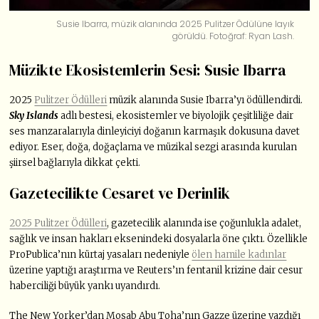
Susie Ibarra, müzik alanında 2025 Pulitzer Ödülüne layık
görüldü. Fotoğraf: Ryan Lash.
Müzikte Ekosistemlerin Sesi: Susie Ibarra
2025
Pulitzer Ödülleri
müzik alanında Susie Ibarra’yı ödüllendirdi.
Sky Islands
adlı bestesi, ekosistemler ve biyolojik çeşitliliğe dair
ses manzaralarıyla dinleyiciyi doğanın karmaşık dokusuna davet
ediyor. Eser, doğa, doğaçlama ve müzikal sezgi arasında kurulan
şiirsel bağlarıyla dikkat çekti.
Gazetecilikte Cesaret ve Derinlik
2025 Pulitzer Ödülleri
, gazetecilik alanında ise çoğunlukla adalet,
sağlık ve insan hakları eksenindeki dosyalarla öne çıktı. Özellikle
ProPublica’nın kürtaj yasaları nedeniyle
ölen hamile kadınlar
üzerine yaptığı araştırma ve Reuters’ın fentanil krizine dair cesur
haberciliği büyük yankı uyandırdı.
The New Yorker’dan Mosab Abu Toha’nın Gazze üzerine yazdığı