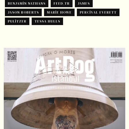
BENJAMIN NATHANS
FEED_TR
JAMES
JASON ROBERTS
MARIE HOWE
PERCIVAL EVERETT
PULITZER
TESSA HULLS