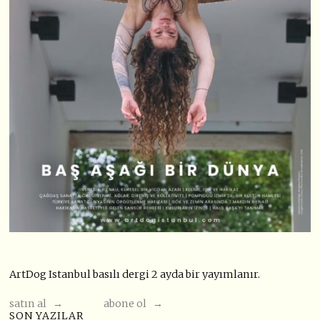
ArtDog Istanbul basılı dergi 2 ayda bir yayımlanır.
satın al →
abone ol →
SON YAZILAR