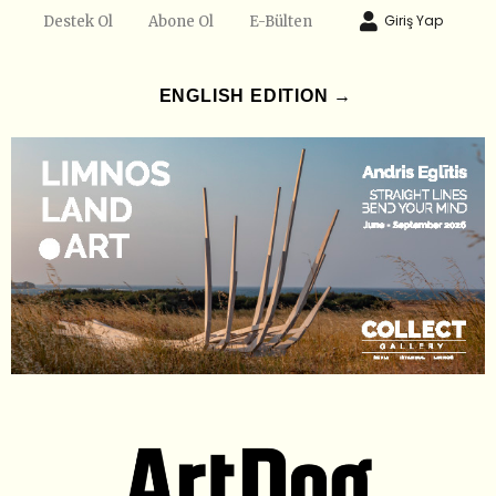
Giriş Yap
Destek Ol
Abone Ol
E-Bülten
ENGLISH EDITION →