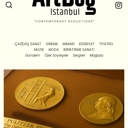
ÇAĞDAŞ SANAT
SINEMA
MIMARI
EDEBIYAT
TIYATRO
MÜZIK
MODA
BIRIKTIRME SANATI
Gündem
Özel Söyleşiler
Sergiler
Mağaza