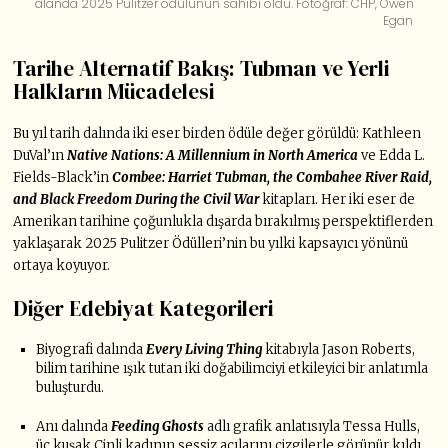
alanda 2025 Pulitzer ödülünün sahibi oldu. Fotoğraf: CHP, Owen
Egan
Tarihe Alternatif Bakış: Tubman ve Yerli
Halkların Mücadelesi
Bu yıl tarih dalında iki eser birden ödüle değer görüldü: Kathleen
DuVal’ın
Native Nations: A Millennium in North America
ve Edda L.
Fields-Black’in
Combee: Harriet Tubman, the Combahee River Raid,
and Black Freedom During the Civil War
kitapları. Her iki eser de
Amerikan tarihine çoğunlukla dışarda bırakılmış perspektiflerden
yaklaşarak 2025 Pulitzer Ödülleri’nin bu yılki kapsayıcı yönünü
ortaya koyuyor.
Diğer Edebiyat Kategorileri
Biyografi dalında
Every Living Thing
kitabıyla Jason Roberts,
bilim tarihine ışık tutan iki doğabilimciyi etkileyici bir anlatımla
buluşturdu.
Anı dalında
Feeding Ghosts
adlı grafik anlatısıyla Tessa Hulls,
üç kuşak Çinli kadının sessiz acılarını çizgilerle görünür kıldı.