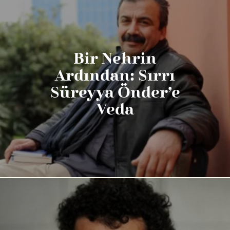
Bir Nehrin
Ardından: Sırrı
Süreyya Önder’e
Veda