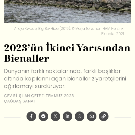
Alicja Kwade, Big Be-Hide (2019). © Maija Toivanen HAM Helsinki
Biennial 2021.
2023’ün İkinci Yarısından
Bienaller
Dünyanın farklı noktalarında, farklı başlıklar
altında kapılarını açan bienaller ziyaretçilerini
ağırlamayı sürdürüyor.
ÇEVIRI: ŞILAN ÇETE
11 TEMMUZ 2023
ÇAĞDAŞ SANAT