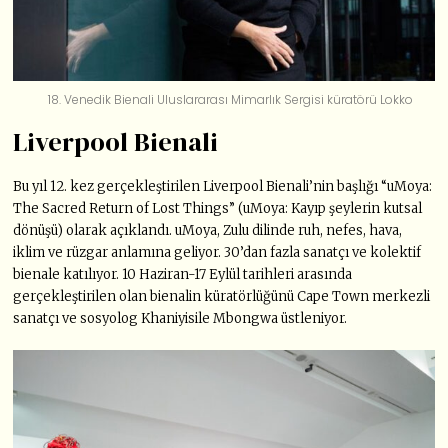
18. Venedik Bienali Uluslararası Mimarlık Sergisi küratörü Lokko
Liverpool Bienali
Bu yıl 12. kez gerçekleştirilen Liverpool Bienali’nin başlığı “uMoya:
The Sacred Return of Lost Things” (uMoya: Kayıp şeylerin kutsal
dönüşü) olarak açıklandı. uMoya, Zulu dilinde ruh, nefes, hava,
iklim ve rüzgar anlamına geliyor. 30’dan fazla sanatçı ve kolektif
bienale katılıyor. 10 Haziran-17 Eylül tarihleri arasında
gerçekleştirilen olan bienalin küratörlüğünü Cape Town merkezli
sanatçı ve sosyolog Khaniyisile Mbongwa üstleniyor.