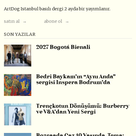
ArtDog Istanbul basılı dergi 2 ayda bir yayımlanır.
satın al →
abone ol →
SON YAZILAR
2027 Bogotá Bienali
Bedri Baykam’ın “Aynı Anda”
sergisi Inspera Bodrum’da
Trençkotun Dönüşümü: Burberry
ve V&A’dan Yeni Sergi
Bozcaada Caz 10 Yaşında, Tema: