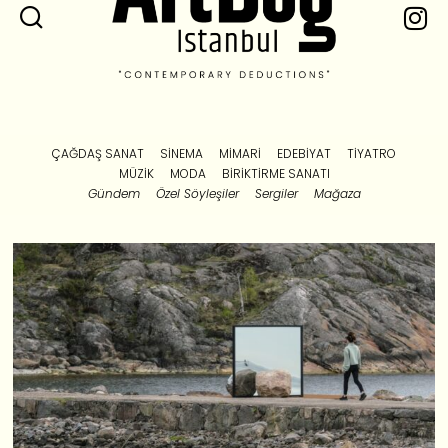
ÇAĞDAŞ SANAT
SINEMA
MIMARI
EDEBIYAT
TIYATRO
MÜZIK
MODA
BIRIKTIRME SANATI
Gündem
Özel Söyleşiler
Sergiler
Mağaza