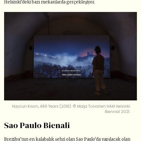
Helsinki’deki bazı mekanlarda gerçekleşiyor.
Hayoun Kwon, 489 Years (2016). © Maija Toivanen HAM Helsinki
Biennial 2021.
Sao Paulo Bienali
Brezilya’nın en kalabalık şehri olan Sao Paulo’da yapılacak olan