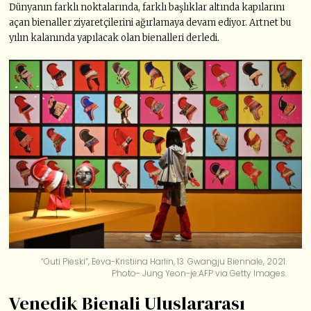
Dünyanın farklı noktalarında, farklı başlıklar altında kapılarını
açan bienaller ziyaretçilerini ağırlamaya devam ediyor. Artnet bu
yılın kalanında yapılacak olan bienalleri derledi.
“Outi Pieski”, Eeva-Kristiina Harlin, 13. Gwangju Biennale, 2021.
Photo- Jung Yeon-je:AFP via Getty Images.
Venedik Bienali Uluslararası