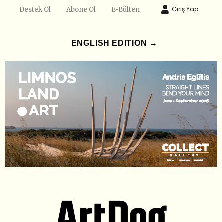
Giriş Yap
Destek Ol
Abone Ol
E-Bülten
ENGLISH EDITION →