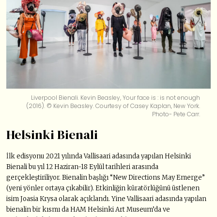
Liverpool Bienali. Kevin Beasley, Your face is : is not enough
(2016). © Kevin Beasley. Courtesy of Casey Kaplan, New York.
Photo- Pete Carr.
Helsinki Bienali
İlk edisyonu 2021 yılında Vallisaari adasında yapılan Helsinki
Bienali bu yıl 12 Haziran-18 Eylül tarihleri arasında
gerçekleştiriliyor. Bienalin başlığı “New Directions May Emerge”
(yeni yönler ortaya çıkabilir). Etkinliğin küratörlüğünü üstlenen
isim Joasia Krysa olarak açıklandı. Yine Vallisaari adasında yapılan
bienalin bir kısmı da HAM Helsinki Art Museum’da ve