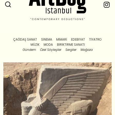
ÇAĞDAŞ SANAT
SINEMA
MIMARI
EDEBIYAT
TIYATRO
MÜZIK
MODA
BIRIKTIRME SANATI
Gündem
Özel Söyleşiler
Sergiler
Mağaza