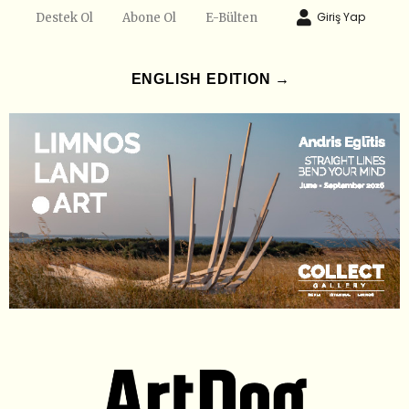
Giriş Yap
Destek Ol
Abone Ol
E-Bülten
ENGLISH EDITION →