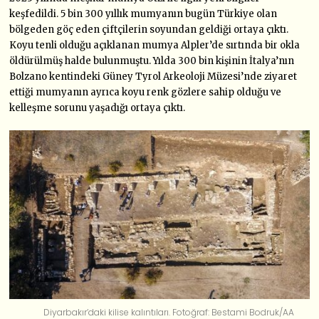
keşfedildi. 5 bin 300 yıllık mumyanın bugün Türkiye olan
bölgeden göç eden çiftçilerin soyundan geldiği ortaya çıktı.
Koyu tenli olduğu açıklanan mumya Alpler’de sırtında bir okla
öldürülmüş halde bulunmuştu. Yılda 300 bin kişinin İtalya’nın
Bolzano kentindeki Güney Tyrol Arkeoloji Müzesi’nde ziyaret
ettiği mumyanın ayrıca koyu renk gözlere sahip olduğu ve
kelleşme sorunu yaşadığı ortaya çıktı.
Diyarbakır’daki kilise kalıntıları. Fotoğraf: Bestami Bodruk/AA