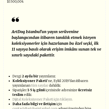
10.500,00
₺
ArtDog Istanbul’un yayın serüvenine
başlangıcından itibaren tanıklık etmek isteyen
koleksiyonerler için hazırlanan bu özel seçki, ilk
11 sayıya basılı olarak erişim imkânı sunan tek ve
sınırlı sayıdaki pakettir.
Dergi
2 ayda bir
yayımlanır.
Koleksiyoner Paketi
‘ne, Eylül 2019’dan itibaren
yayımlanan
tüm sayılar
dahildir.
Siparişler
1-5 iş günü
içerisinde adresinize
ücretsiz
teslim
edilir.
Dijital Koleksiyoner Paketi için tıklayın.
Daha fazla bilgi ve iletişim
için
contact@artdogistanbul.com
adresi üzerinden bize