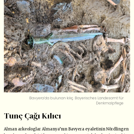
Bavyera’da bulunan kılıç. Bayerisches Landesamt für
Denkmalpflege
Tunç Çağı Kılıcı
Alman arkeologlar Almanya’nın Bavyera eyaletinin Nördlingen