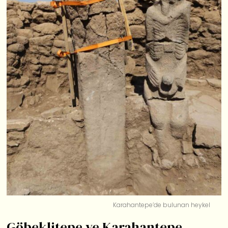
Karahantepe’de bulunan heykel
Göbeklitepe ve Karahantepe