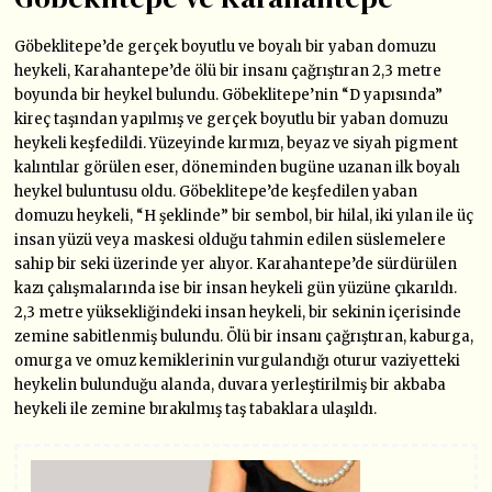
Göbeklitepe’de gerçek boyutlu ve boyalı bir yaban domuzu
heykeli, Karahantepe’de ölü bir insanı çağrıştıran 2,3 metre
boyunda bir heykel bulundu. Göbeklitepe’nin “D yapısında”
kireç taşından yapılmış ve gerçek boyutlu bir yaban domuzu
heykeli keşfedildi. Yüzeyinde kırmızı, beyaz ve siyah pigment
kalıntılar görülen eser, döneminden bugüne uzanan ilk boyalı
heykel buluntusu oldu. Göbeklitepe’de keşfedilen yaban
domuzu heykeli, “H şeklinde” bir sembol, bir hilal, iki yılan ile üç
insan yüzü veya maskesi olduğu tahmin edilen süslemelere
sahip bir seki üzerinde yer alıyor. Karahantepe’de sürdürülen
kazı çalışmalarında ise bir insan heykeli gün yüzüne çıkarıldı.
2,3 metre yüksekliğindeki insan heykeli, bir sekinin içerisinde
zemine sabitlenmiş bulundu. Ölü bir insanı çağrıştıran, kaburga,
omurga ve omuz kemiklerinin vurgulandığı oturur vaziyetteki
heykelin bulunduğu alanda, duvara yerleştirilmiş bir akbaba
heykeli ile zemine bırakılmış taş tabaklara ulaşıldı.