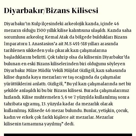
Diyarbakır/Bizans Kilisesi
Diyarbakır’ın Kulp ilçesindeki arkeolojik kazıda, içinde 46
mezarın olduğu 1500 yıllık kilise kalıntısına ulaşıldı. Kazıda saha
sorumlusu arkeolog Kemal Atak da bölgede buldukları Bizans
İmparatoru 1. Anastasius’a ait M.S 491-518 yılları arasında
tarihlenen sikkeden yola çıkarak kazı çalışmalarına
başladıklarını belirtti. Çok tahrip olsa da kilisenin Diyarbakır’da
bulunan en eski Bizans kiliselerinden biri olduğunu söyleyen
Diyarbakır Müze Müdür Vekili Müjdat Gizligöl, kazı sahasında
kilise dışında kaya mezarları ve taş ocağında da çalışmalar
yürüttüklerini anlattı. Gizligöl, “Bu yıl kazı çalışmalarında net bir
şekilde anlaşıldı ki bu bir Bizans kilisesi. Burada çalışmalarımız
hızlandı. Kilise muhtemelen 5, 6 ve 7. yüzyılda kullanılmış sonra
tahribata uğramış, 13. yüzyıla kadar da mezarlık olarak
kullanılmış. Kilisede 46 mezar bulundu. Bunlar, yetişkin, çocuk,
kadın ve erkek çok farklı kişilere ait mezarlar. Mezarlar
kilisenin tamamına yayılmış” dedi.