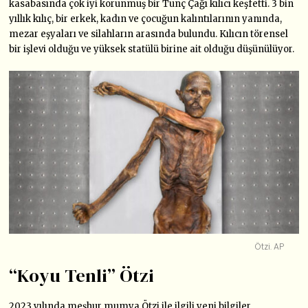
kasabasında çok iyi korunmuş bir Tunç Çağı kılıcı keşfetti. 3 bin
yıllık kılıç, bir erkek, kadın ve çocuğun kalıntılarının yanında,
mezar eşyaları ve silahların arasında bulundu. Kılıcın törensel
bir işlevi olduğu ve yüksek statülü birine ait olduğu düşünülüyor.
Ötzi. AP
“Koyu Tenli” Ötzi
2023 yılında meşhur mumya Ötzi ile ilgili yeni bilgiler