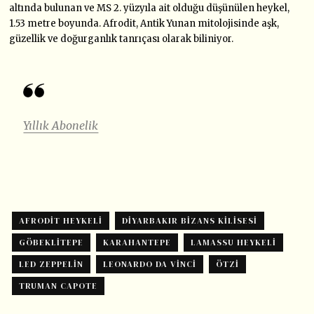
altında bulunan ve MS 2. yüzyıla ait olduğu düşünülen heykel,
1.53 metre boyunda. Afrodit, Antik Yunan mitolojisinde aşk,
güzellik ve doğurganlık tanrıçası olarak biliniyor.
Yıllık Abonelik
AFRODIT HEYKELI
DIYARBAKIR BIZANS KILISESI
GÖBEKLITEPE
KARAHANTEPE
LAMASSU HEYKELI
LED ZEPPELIN
LEONARDO DA VINCI
ÖTZI
TRUMAN CAPOTE