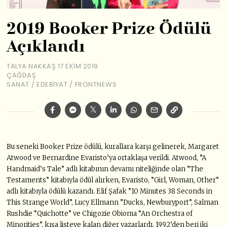
2019 Booker Prize Ödülü
Açıklandı
TALYA NAKKAŞ
17 EKIM 2019
ÇAĞDAŞ
SANAT
/
EDEBIYAT
/
FRONTNEWS
Bu seneki Booker Prize ödülü, kurallara karşı gelinerek, Margaret
Atwood ve Bernardine Evaristo’ya ortaklaşa verildi. Atwood, ”A
Handmaid’s Tale” adlı kitabının devamı niteliğinde olan ”The
Testaments” kitabıyla ödül alırken, Evaristo, ”Girl, Woman, Other”
adlı kitabıyla ödülü kazandı. Elif Şafak ”10 Minutes 38 Seconds in
This Strange World”, Lucy Ellmann ”Ducks, Newburyport”, Salman
Rushdie “Quichotte” ve Chigozie Obioma “An Orchestra of
Minorities”, kısa listeye kalan diğer yazarlardı. 1992’den beri iki