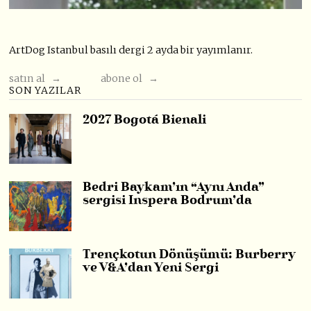
ArtDog Istanbul basılı dergi 2 ayda bir yayımlanır.
satın al →
abone ol →
SON YAZILAR
2027 Bogotá Bienali
Bedri Baykam’ın “Aynı Anda”
sergisi Inspera Bodrum’da
Trençkotun Dönüşümü: Burberry
ve V&A’dan Yeni Sergi