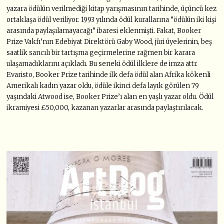
yazara ödülün verilmediği kitap yarışmasının tarihinde, üçüncü kez
ortaklaşa ödül veriliyor. 1993 yılında ödül kurallarına ”ödülün iki kişi
arasında paylaşılamayacağı” ibaresi eklenmişti. Fakat, Booker
Prize Vakfı’nın Edebiyat Direktörü Gaby Wood, jüri üyelerinin, beş
saatlik sancılı bir tartışma geçirmelerine rağmen bir karara
ulaşamadıklarını açıkladı. Bu seneki ödül ilklere de imza attı:
Evaristo, Booker Prize tarihinde ilk defa ödül alan Afrika kökenli
Amerikalı kadın yazar oldu, ödüle ikinci defa layık görülen 79
yaşındaki Atwood ise, Booker Prize’ı alan en yaşlı yazar oldu. Ödül
ikramiyesi £50,000, kazanan yazarlar arasında paylaştırılacak.