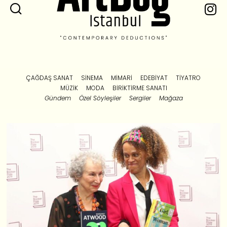
ÇAĞDAŞ SANAT
SINEMA
MIMARI
EDEBIYAT
TIYATRO
MÜZIK
MODA
BIRIKTIRME SANATI
Gündem
Özel Söyleşiler
Sergiler
Mağaza