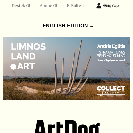
Giriş Yap
Destek Ol
Abone Ol
E-Bülten
ENGLISH EDITION →