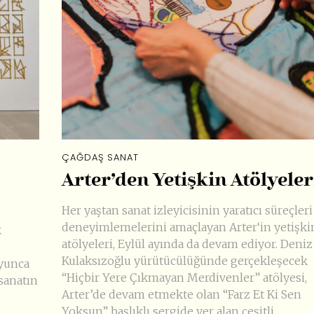
ÇAĞDAŞ SANAT
Arter’den Yetişkin Atölyeler
Her yaştan sanat izleyicisinin yaratıcı süreçleri
deneyimlemelerini amaçlayan Arter‘in yetişki
k
atölyeleri, Eylül ayında da devam ediyor. Deniz
Kulaksızoğlu yürütücülüğünde gerçekleşecek
oyunca
“Hiçbir Yere Çıkmayan Merdivenler” atölyesi,
sanatın
Arter’de devam etmekte olan “Farz Et Ki Sen
Yoksun” başlıklı sergide yer alan çeşitli