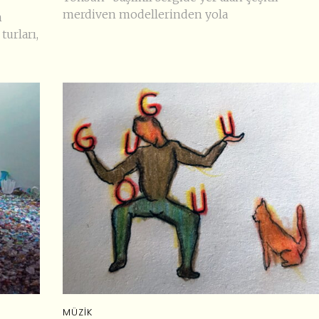
merdiven modellerinden yola
n
turları,
MÜZIK