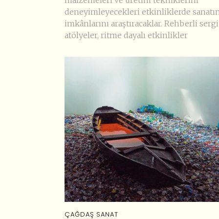
malzemeleri ve üretim tekniklerini
deneyimleyecekleri etkinliklerde sanatı
imkânlarını araştıracaklar. Rehberli sergi 
atölyeler, ritme dayalı etkinlikler
ÇAĞDAŞ SANAT