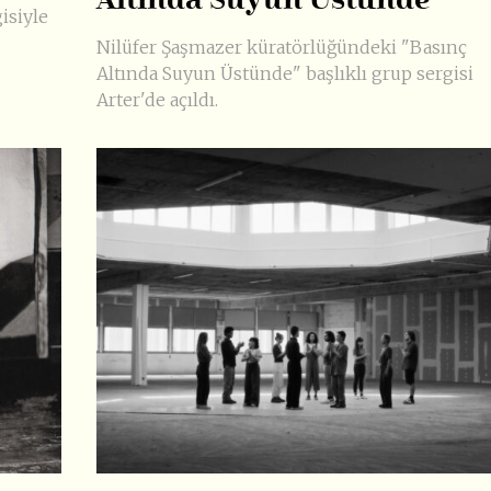
Altında Suyun Üstünde
isiyle
Nilüfer Şaşmazer küratörlüğündeki "Basınç
Altında Suyun Üstünde" başlıklı grup sergisi
Arter'de açıldı.