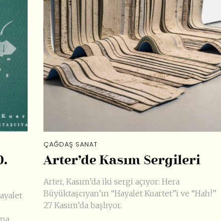
ÇAĞDAŞ SANAT
0.
Arter’de Kasım Sergileri
Arter, Kasım’da iki sergi açıyor: Hera
Büyüktaşcıyan’ın “Hayalet Kuartet”i ve “Hah!”
ayalet
27 Kasım’da başlıyor.
ına