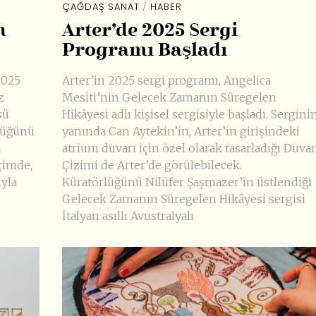
ÇAĞDAŞ SANAT
/
HABER
n
Arter’de 2025 Sergi
Programı Başladı
2025
Arter’in 2025 sergi programı, Angelica
z
Mesiti’nin Gelecek Zamanın Süregelen
sü
Hikâyesi adlı kişisel sergisiyle başladı. Sergini
rlüğünü
yanında Can Aytekin’in, Arter’in girişindeki
i
atrium duvarı için özel olarak tasarladığı Duvar
çimde,
Çizimi de Arter’de görülebilecek.
ıyla
Küratörlüğünü Nilüfer Şaşmazer’in üstlendiği
Gelecek Zamanın Süregelen Hikâyesi sergisi
İtalyan asıllı Avustralyalı