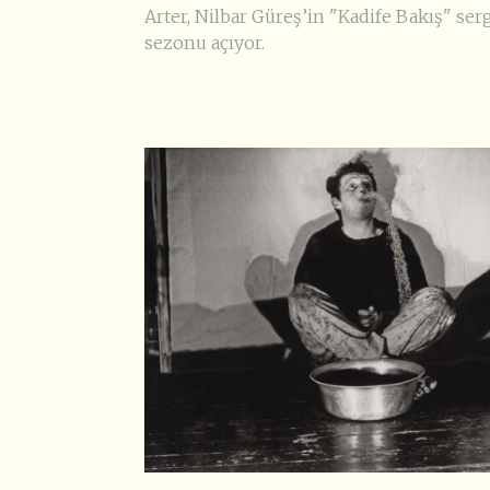
Arter, Nilbar Güreş’in "Kadife Bakış" serg
sezonu açıyor.