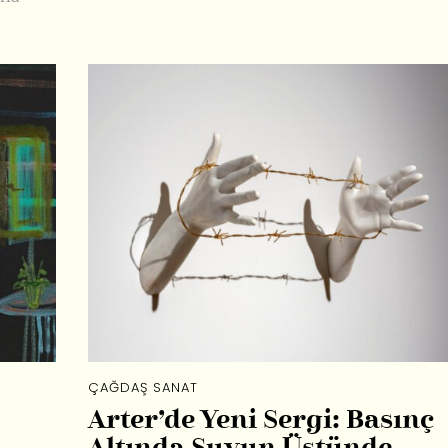
ÇAĞDAŞ SANAT
Arter’de Yeni Sergi: Basınç