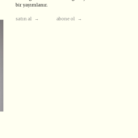
bir yayımlanır.
satın al →
abone ol →